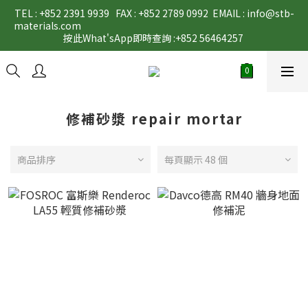
TEL : +852 2391 9939   FAX : +852 2789 0992  EMAIL : info@stb-
materials.com                                                                                                                                                                                                                                           
按此What'sApp即時查詢 :+852 56464257 
修補砂漿 repair mortar
商品排序
每頁顯示 48 個