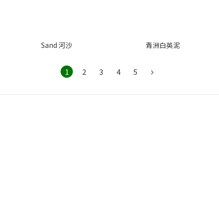
Sand 河沙
青洲白英泥
1
2
3
4
5