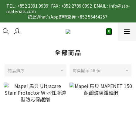
TEL : +852 2391 9939   FAX : +852 2789 0992  EMAIL : info@stb-
materials.com                                                                                                                                                                                                                                           
按此What'sApp即時查詢 :+852 56464257 
全部商品
商品排序
每頁顯示 48 個