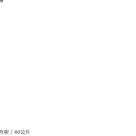
身
平方呎
/ 40公斤