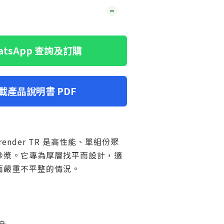
hatsApp 查詢及訂購
下載產品說明書 PDF
ck render TR 是高性能、單組份聚
砂漿。
它專為厚層找平而設計，適
面嚴重不平整的情況。