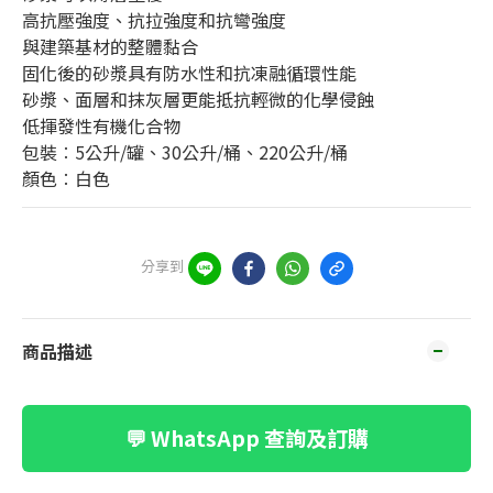
高抗壓強度、抗拉強度和抗彎強度
與建築基材的整體黏合
固化後的砂漿具有防水性和抗凍融循環性能
砂漿、面層和抹灰層更能抵抗輕微的化學侵蝕
低揮發性有機化合物
包裝︰5公升/罐、30公升/桶、220公升/桶
顏色︰白色
分享到
商品描述
💬 WhatsApp 查詢及訂購