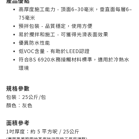
產品優點
高厚度施工能力 - 頂面6–30毫米，垂直面每層6–
75毫米
預拌包裝 - 品質穩定，使用方便
易於攪拌和施工 - 可獲得光滑表面效果
優異防水性能
低VOC含量 - 有助於LEED認證
符合BS 6920水務接觸材料標準，適用於冷熱水
環境
規格參數
包裝︰25公斤/包
顏色︰灰色
面積參考
1吋厚度：約 5 平方呎
/ 25公斤
(實際覆蓋範圍按基面狀況與施工厚度調整)