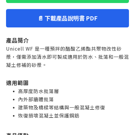
📄 下載產品說明書 PDF
產品簡介
Unicell WF 是一種預拌的醋酸乙烯酯共聚物改性砂
漿，僅需添加清水即可製成適用於防水、批蕩和一般混
凝土修補的砂漿。
適用範圍
高厚度防水批蕩層
內外部牆體批蕩
建築物及橋樑等結構與一般混凝土修復
恢復損壞混凝土並保護鋼筋