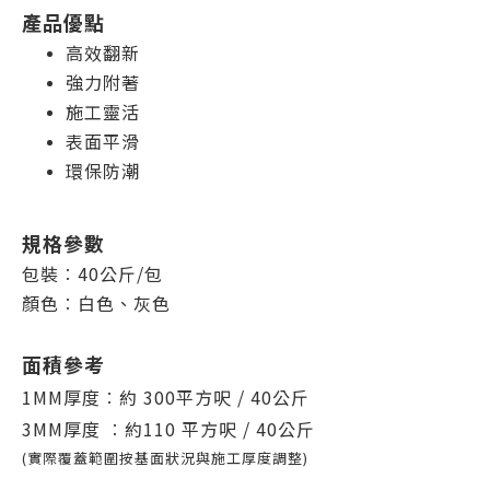
產品優點
高效翻新
強力附著
施工靈活
表面平滑
環保防潮
規格參數
包裝︰40公斤/包
顏色︰白色、灰色
面積參考
1MM厚度︰約 300平方呎 / 40公斤
3MM厚度 ︰約
110 平方呎 / 40
公斤
(實際覆蓋範圍按基面狀況與施工厚度調整)