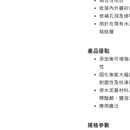
粘合性地台
批蕩內外牆砂
修補孔洞及損
用於在現有水
粘結層
產品優點
添加後可增強
性
固化後能大幅
耐磨性及抗凍
使水泥基材料
釋酸鹼、鹽溶
應用廣泛
規格參數