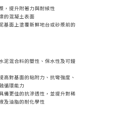
漿，提升附著力與耐候性
壞的混凝土表面
泥基面上塗覆新鮮地台或砂漿前的
水泥混合料的塑性、保水性及可鏝
提高對基面的粘附力、抗彎強度、
融循環能力
具備更佳的抗滲透性，並提升對稀
液及油脂的耐化學性