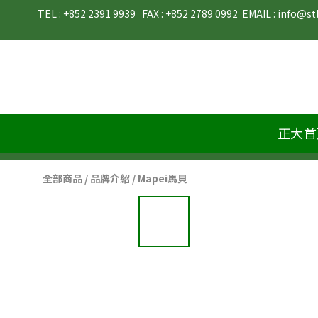
TEL : +852 2391 9939   FAX : +852 2789 0992  EMAIL : info@stb-materials.com                        
正大首
全部商品
/
品牌介紹
/
Mapei馬貝