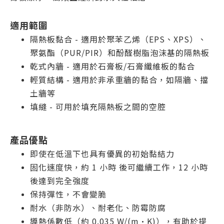
適用範圍
隔熱板黏合 - 適用於聚苯乙烯（EPS、XPS）、
聚氨酯（PUR/PIR）和酚醛樹脂泡沫基的隔熱板
乾式內牆 - 適用於石膏板/石膏纖維板的黏合
輕質結構 - 適用於非承重牆的黏合，如隔牆、擋
土牆等
填縫 - 可用於填充隔熱板之間的空腔
產品優點
即使在低溫下也具有優異的初始黏結力
固化速度快，約 1 小時 後可繼續工作，12 小時
後達到完全強度
保持彈性，不會變脆
耐水（非防水）、耐老化、防霉防腐
導熱係數低（約 0.035 W/(m·K)），有助於提