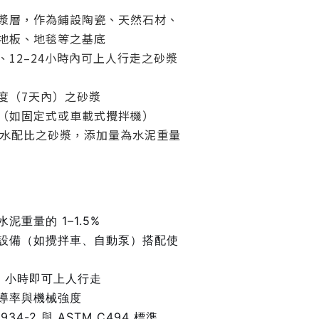
漿層，作為鋪設陶瓷、天然石材、
地板、地毯等之基底
、12–24小時內可上人行走之砂漿
度（7天內）之砂漿
（如固定式或車載式攪拌機）
–水配比之砂漿，添加量為水泥重量
泥重量的 1–1.5%
設備（如攪拌車、自動泵）搭配使
24 小時即可上人行走
導率與機械強度
 934-2 與 ASTM C494 標準