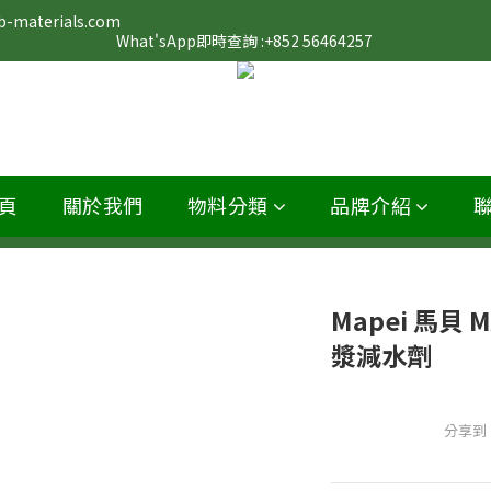
                                                                                                                 
What'sApp即時查詢 :+852 56464257 
頁
關於我們
物料分類
品牌介紹
Mapei 馬貝 
漿減水劑
分享到