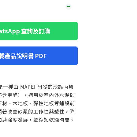
hatsApp 查詢及訂購
下載產品說明書 PDF
04 是一種由 MAPEI 研發的液態丙烯
不含甲醛），適用於室內外水泥砂
石材、木地板、彈性地板等鋪設前
顯著改善砂漿的工作性與塑性，降
加速強度發展，並縮短乾燥時間。