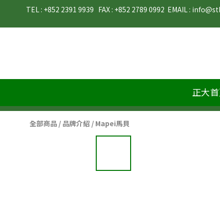
TEL : +852 2391 9939   FAX : +852 2789 0992  EMAIL : info@stb-materials.com                        
正大首
全部商品
/
品牌介紹
/
Mapei馬貝