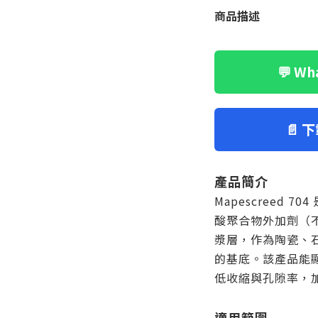
商品描述
💬 W
📄 
產品簡介
Mapescreed 7
酸聚合物外加劑（
漿層，作為陶瓷、
的基底。該產品能
低收縮與孔隙率，
適用範圍