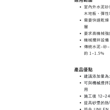
室內外水泥砂
木地板、彈性
需要快速乾燥
層
要求高機械強
機械攪拌設備
傳統水泥–砂
的 1–1.5%
產品優點
建議添加量為水
可與機械攪拌
用
施工後 12–
提高砂漿的熱
符合 UNI EN