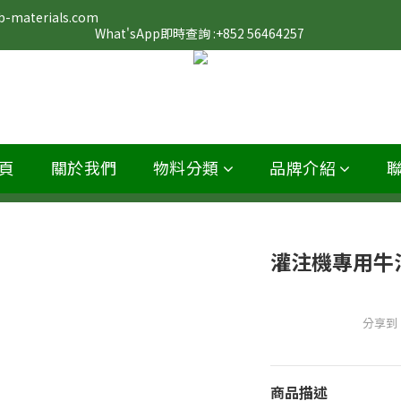
                                                                                                                 
What'sApp即時查詢 :+852 56464257 
頁
關於我們
物料分類
品牌介紹
灌注機專用牛
分享到
商品描述