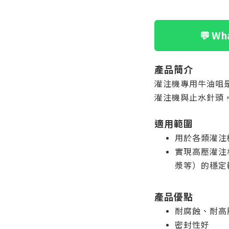
💬 W
產品簡介
灌注機專用牛油咀
灌注機與止水針頭
適用範圍
用於各類灌注
實現高壓灌注
漿等）的穩定
產品優點
耐腐蝕、耐高
密封性好